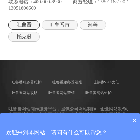
联系电话：
400-000-6930
商务经理：
15801168100 /
13051800660
吐鲁番
吐鲁番市
鄯善
托克逊
吐鲁番服务器维护
吐鲁番服务器运维
吐鲁番SEO优化
吐鲁番网站改版
吐鲁番网站营销
吐鲁番网站维护
吐鲁番网站制作服务平台，提供公司网站制作、企业网站制作、
集团网站制作、外企网站制作、政府网站制作、电商网站制作、
×
协会网站制作等各类型吐鲁番网站制作服务。
欢迎来到本网站，请问有什么可以帮您？
版权归zwz8.cn所有
京ICP备08002342号-33
京公网安备